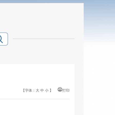
【字体：
大
中
小
】
打印