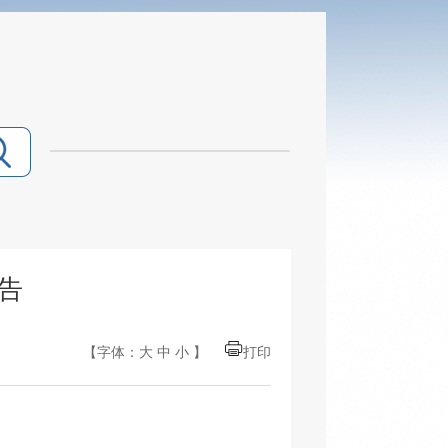
告
【字体：
大
中
小
】
打印