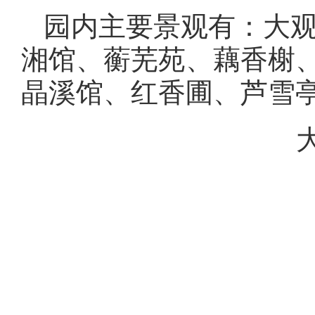
园内主要景观有：大
湘馆、蘅芜苑、藕香榭
晶溪馆、红香圃、芦雪