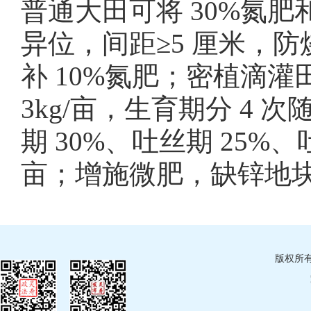
普通大田可将 30%氮
异位，间距≥5 厘米，防
补 10%氮肥；密植滴灌田
3kg/亩，生育期分 4 
期 30%、吐丝期 25%、吐
亩；增施微肥，缺锌地块每