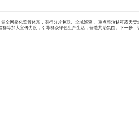
，健全网格化监管体系，实行分片包联、全域巡查 。重点整治秸秆露天焚
微信群等加大宣传力度，引导群众绿色生产生活，营造共治氛围。下一步，