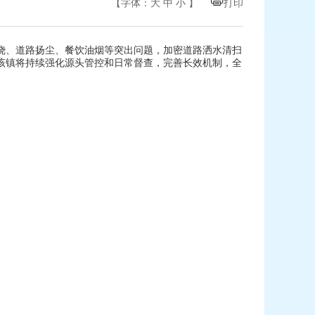
【字体：
大
中
小
】
打印
烧、道路扬尘、餐饮油烟等突出问题，加密道路洒水清扫
该镇将持续强化源头管控和日常督查，完善长效机制，全