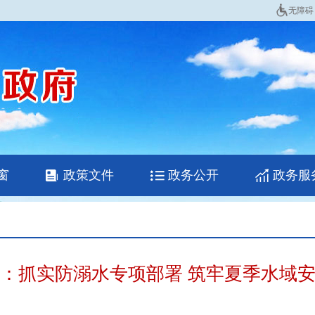
无障碍
窗
政策文件
政务公开
政务服
：抓实防溺水专项部署 筑牢夏季水域