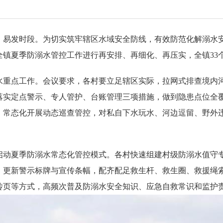
易发时段。为切实筑牢辖区水域安全防线，有效防范化解溺水安
全镇夏季防溺水管控工作进行再安排、再细化、再压实，全镇33
水重点工作。会议要求，各村要立足辖区实际，拉网式排查境内
落实定点警示、专人管护、台账管理三项措施，做到隐患点位全
，常态化开展动态巡查管控，对私自下水玩水、河边逗留、野外
启动夏季防溺水常态化管控模式。各村快速组建村级防溺水值守
、更新警示标牌与宣传条幅，配齐配足救生杆、救生圈、救援绳
传页等方式，高频次普及防溺水安全知识、应急自救常识和监护