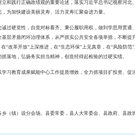
树立和践行正确政绩观的重要论述，落实习近平总书记视察河北
态，为加快建设美丽灵寿、活力灵寿汇聚奋进力量。
忠诚过硬党性，自觉对标看齐、秉公履职用权，做到学思用贯通
全基层矛盾闭环治理体系，从严抓实公共安全各项举措，不断提
在“改革开放”上深推进，在“生态环保”上见真章，在“风险防
功抓落地，弘扬务实担当精神，创造经得起检验的过硬实绩。
以学习教育成果赋能中心工作提质增效，全力抓项目扩投资、促
各乡（镇）设分会场。县委常委，县人大常委会、县政府、县政