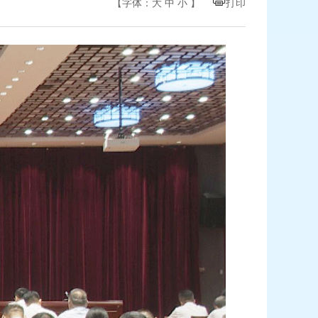
【字体：
大
中
小
】
打印